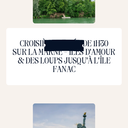
E
n
s
a
CROISIÈRE PRIVÉE DE 1H30
v
o
SUR LA MARNE - ÎLES D'AMOUR
i
r
& DES LOUPS JUSQU'À L'ÎLE
p
FANAC
l
u
s