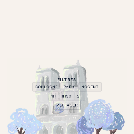
FILTRES
BOULOGNE
PARIS
NOGENT
1H
1H30
2H
EFFACER