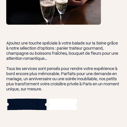
Ajoutez une touche spéciale à votre balade sur la Seine grâce
à notre sélection d’options : panier traiteur gourmand,
champagne ou boissons fraîches, bouquet de fleurs pour une
attention romantique…
Tous les services sont pensés pour rendre votre expérience à
bord encore plus mémorable. Parfaits pour une demande en
mariage, un anniversaire ou une soirée inoubliable, nos petits
plus transforment votre croisière privée à Paris en un moment
unique, sur mesure.
V
R
o
é
i
r
s
l
e
e
r
M
v
e
e
n