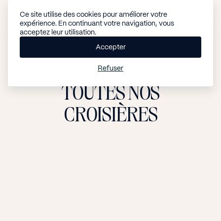
é
Ce site utilise des cookies pour améliorer votre
s
MENU
expérience. En continuant votre navigation, vous
e
acceptez leur utilisation.
FERMER
r
v
Accepter
e
r
Refuser
TOUTES
NOS
CROISIÈRES